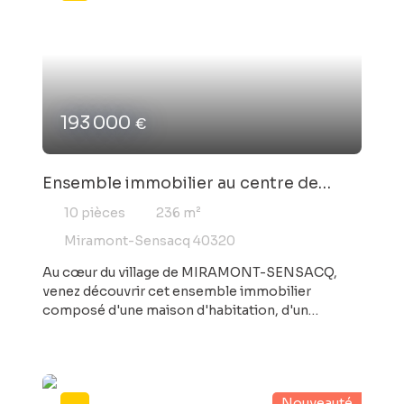
193 000
€
Ensemble immobilier au centre de
MIRAMONT-SENSACQ (maison -
10
pièces
236
m²
appartement - garage - terrain)
Miramont-Sensacq 40320
Au cœur du village de MIRAMONT-SENSACQ,
venez découvrir cet ensemble immobilier
composé d'une maison d'habitation, d'un
appartement actuellement loué, d'un garage et
d'un jardin. La maison de construction
traditionnelle offre une superficie habitable de
150 m² sur deux niveaux (séjour, cuisine, deux
Nouveauté