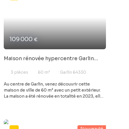
109 000
€
Maison rénovée hypercentre Garlin
avec terrasse
3
pièces
60
m²
Garlin 64330
Au centre de Garlin, venez découvrir cette
maison de ville de 60 m² avec un petit extérieur.
La maison a été rénovée en totalité en 2023, elle
offre une pièce de vie ouverte sur la cuisine
aménagée et équipée, deux chambres dont une
aveugle, une salle d'eau et un WC. La maison est
traversante, elle donne accès sur une terrasse de
près de 20 m². Elle est idéalement située au
Nouveauté