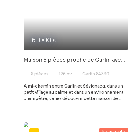
161 000
€
Maison 6 pièces proche de Garlin avec
grange et terrain de près de 1,9
hectares
6
pièces
126
m²
Garlin 64330
A mi-chemin entre Garlin et Sévignacq, dans un
petit village au calme et dans un environnement
champêtre, venez découvrir cette maison de
construction traditionnelle sur un terrain de près
de 1,9 Hectares. Elle offre environ 126 m²
habitables avec une spacieuse pièce de vie de 55
m² dotée d'une belle cheminée béarnaise, une
salle de bains, 4 chambres, un bureau et 2 WC.
Nouveauté