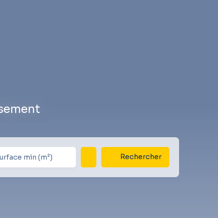
ssement
Rechercher
urface min (m²)