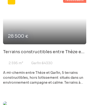
centre du village, très pratique pour bénéficier
d'une vie de village à pied. Vous serez charmés
par le cachet de cette maison et les travaux
récents. Contactez votre agence COFIM GARLIN
pour en savoir plus.
28 500
€
Terrains constructibles entre Thèze et
Garlin non viabilisés vue dégagée
2 595
m²
Garlin 64330
A mi-chemin entre Thèze et Garlin, 5 terrains
constructibles, hors lotissement situés dans un
environnement campagne et calme. Terrains à
partir de 28 500 €, non viabilisés (viabilités en
bordure), d'une superficie entre 1699 m² et 2595
m², assainissement individuel à prévoir, études de
sol réalisées. Contactez votre agence Cofim