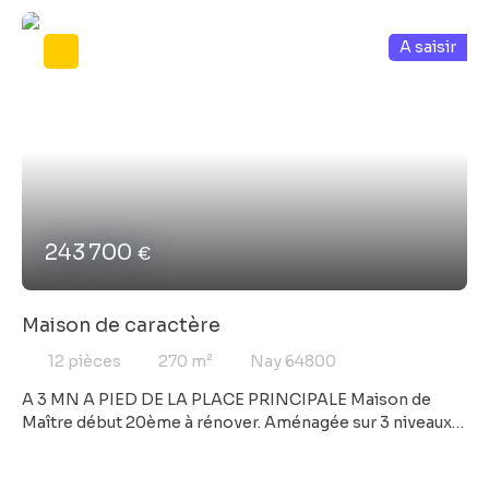
A saisir
243 700
€
Maison de caractère
12
pièces
270
m²
Nay 64800
A 3 MN A PIED DE LA PLACE PRINCIPALE Maison de
Maître début 20ème à rénover. Aménagée sur 3 niveaux,
elle offre environ 270 m² de surface habitable avec 6
chambres, salons, salle à manger, etc... Grand jardin,