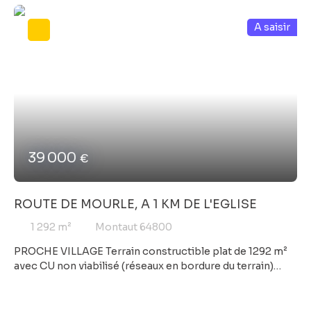
Yannick GUILLON Tel. : 06 28 58 56 06 Les informations
A saisir
sur les risques auxquels ce bien est exposé sont
disponibles sur le site Géorisques : www. georisques.
gouv. fr
39 000
€
ROUTE DE MOURLE, A 1 KM DE L'EGLISE
1 292
m²
Montaut 64800
PROCHE VILLAGE Terrain constructible plat de 1292 m²
avec CU non viabilisé (réseaux en bordure du terrain)
exposé Sud/Est, 45 m en façade, 35 m en profondeur, vue
dégagée. Honoraires charge vendeur Agent commercial
COFIM Yannick GUILLON Tel. : 06 28 58 56 06 Les