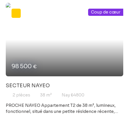
garage et petites dépendances. Idéale pour loger votre
grande famille ou développer une activité
Coup de cœur
d'hébergement touristique en chambres d'hôtes. Agent
commercial COFIM Yannick GUILLON Tel. : 06 28 58 56
06 Les informations sur les risques auxquels ce bien est
exposé sont disponibles sur le site Géorisques : www.
georisques. gouv. fr Photos non contractuelles :
certaines images peuvent avoir été légèrement
retouchées par l'IA.
98 500
€
SECTEUR NAYEO
2
pièces
38
m²
Nay 64800
PROCHE NAYEO Appartement T2 de 38 m², lumineux,
fonctionnel, situé dans une petite résidence récente,
Cadre de vie exceptionnelle, en pleine nature, facile
d'accès et proche des commerces et autres