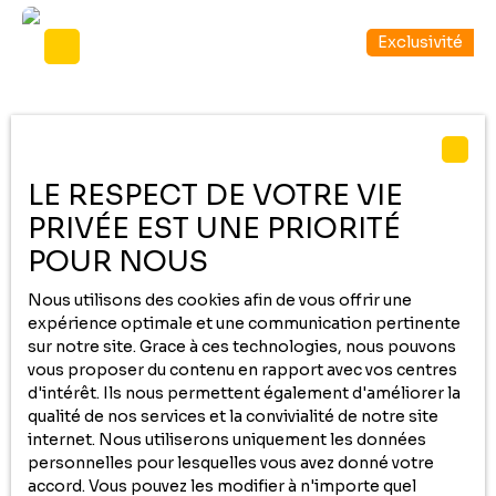
informations sur les risques auxquels ce bien est exposé
Exclusivité
sont disponibles sur le site Géorisques : www.
georisques. gouv. fr
LE RESPECT DE VOTRE VIE
PRIVÉE EST UNE PRIORITÉ
260 000
€
POUR NOUS
Nous utilisons des cookies afin de vous offrir une
TOUT EN UN : votre logement et votre
expérience optimale et une communication pertinente
sur notre site. Grace à ces technologies, nous pouvons
investissement locatif !
11
pièces
209.5
m²
Bénéjacq 64800
vous proposer du contenu en rapport avec vos centres
d'intérêt. Ils nous permettent également d'améliorer la
BENEJACQ CENTRE VILLAGE Maison à réhabiliter sur
qualité de nos services et la convivialité de notre site
209,50 m² + annexe comprenant 85 m² de garage et
internet. Nous utiliserons uniquement les données
105,40 m² habitables divisés en 2 appartements T2
personnelles pour lesquelles vous avez donné votre
indépendants prêts à louer aptès un petit
accord. Vous pouvez les modifier à n'importe quel
rafraîchissement. Affaire exceptionnelle pour avoir tout