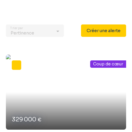
Trier par
Créer une alerte
Pertinence
Coup de cœur
329 000
€