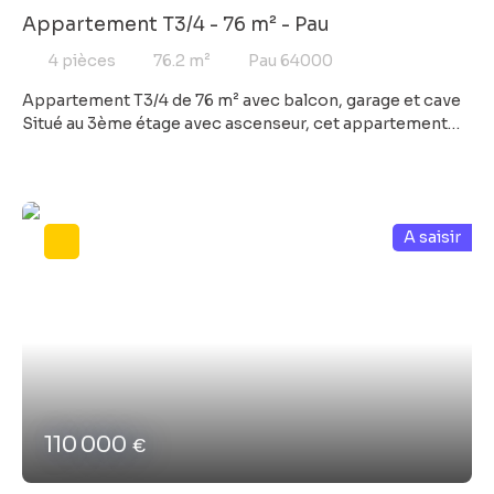
Appartement T3/4 - 76 m² - Pau
4
pièces
76.2
m²
Pau 64000
Appartement T3/4 de 76 m² avec balcon, garage et cave
Situé au 3ème étage avec ascenseur, cet appartement
d'environ 76 m² se compose d’une entrée avec
rangements, d’un spacieux salon-séjour lumineux
donnant sur un balcon avec vue sur la verdure, d’une
cuisine séparée aménagée et équipée avec loggia
A saisir
attenante, de deux chambres, d’une salle de bains et de
WC indépendants. Il est actuellement configuré avec
deux chambres, mais une troisième chambre peut être
créée selon les besoins. L’appartement dispose
également d’un garage fermé en sous-sol et d’une cave.
Les peintures de la pièce de vie et de la cuisine seront
reprises avant la vente.
110 000
€