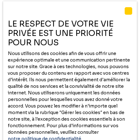
Appartement 92 m² – Place de la Libération à
ville. La partie nuit, bien délimitée, comprend deux
chambres, dont une avec accès direct à la terrasse et au
Pau
3
pièces
92
m²
Pau 64000
jardin, ainsi qu’une salle d’eau. L’appartement dispose
LE RESPECT DE VOTRE VIE
également d’un grand cellier et de WC séparés. Deux
Adresse rare et recherchée, au cœur de la Place de la
PRIVÉE EST UNE PRIORITÉ
places de stationnement attitrées viennent compléter
Libération, pour cet appartement de 92 m² alliant cachet,
ce bien, dont une en sous-sol sécurisé.
POUR NOUS
luminosité et beaux volumes. Situé dans un immeuble
ancien, il offre tout le charme de l’ancien avec une
Nous utilisons des cookies afin de vous offrir une
atmosphère chaleureuse et agréable. Traversant,
expérience optimale et une communication pertinente
l’appartement bénéficie d’une belle lumière naturelle
Sous compromis
sur notre site. Grace à ces technologies, nous pouvons
tout au long de la journée. Il se compose d’une pièce de
vous proposer du contenu en rapport avec vos centres
vie lumineuse, de deux chambres, d’une cuisine, d’une
d'intérêt. Ils nous permettent également d'améliorer la
salle de bains et de nombreux rangements. Une cave et
qualité de nos services et la convivialité de notre site
un local vélo complètent ce bien, très pratique en
internet. Nous utiliserons uniquement les données
centre-ville.
personnelles pour lesquelles vous avez donné votre
accord. Vous pouvez les modifier à n'importe quel
moment via la rubrique ″Gérer les cookies″ en bas de
notre site, à l'exception des cookies essentiels à son
Sous compromis
fonctionnement. Pour plus d'informations sur vos
données personnelles, veuillez consulter
notre politique de confidentialité
.