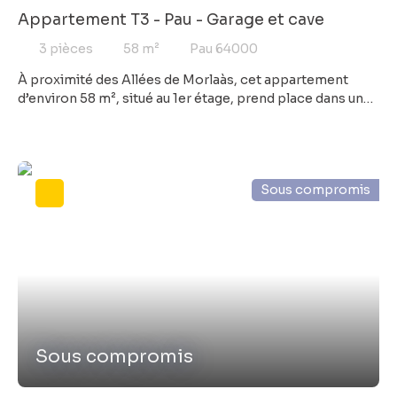
Appartement T3 - Pau - Garage et cave
3
pièces
58
m²
Pau 64000
À proximité des Allées de Morlaàs, cet appartement
d’environ 58 m², situé au 1er étage, prend place dans une
copropriété agréable avec parc arboré. Il se compose
d’une pièce de vie avec accès à un balcon donnant sur la
verdure, d’une cuisine séparée, de deux chambres, d’une
salle de bains et de WC indépendants. Une cave et un
Sous compromis
garage viennent compléter l’ensemble. L’environnement
est pratique au quotidien, avec commerces, écoles et
transports à proximité. Volets neufs, une chambre
repeinte. Les charges de copropriété incluent le
chauffage et l’eau.
Sous compromis