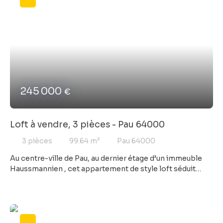
245 000
€
Loft à vendre, 3 pièces - Pau 64000
3
pièces
99.64
m²
Pau 64000
Au centre-ville de Pau, au dernier étage d’un immeuble
Haussmannien , cet appartement de style loft séduit
avant tout par son atmosphère, son calme et son
authenticité. Très chaleureux, il offre une belle pièce de
vie lumineuse avec cuisine ouverte, pensée comme un
véritable espace de partage et de convivialité. Les
volumes, le poêle à bois et le charme de l’ancien créent