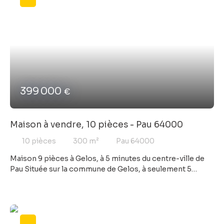
une ambiance à la fois simple et pleine de caractère.
L’appartement dispose également de deux chambres,
d’une salle de bain, et d’un agencement agréable qui en
fait un lieu de vie accueillant et fonctionnel. Un bien avec
beaucoup de charme, au cœur de la ville, offrant une vue
sur les Pyrénées et permettant de profiter à pied des
commerces, restaurants et de la vie paloise tout en
bénéficiant du cachet d’un immeuble ancien.
399 000
€
Maison à vendre, 10 pièces - Pau 64000
10
pièces
300
m²
Pau 64000
Maison 9 pièces à Gelos, à 5 minutes du centre-ville de
Pau Située sur la commune de Gelos, à seulement 5
minutes du centre-ville de Pau, cette propriété
développée sur trois niveaux est implantée sur un vaste
terrain de 4 200 m². Rez-de-chaussée :Plus de 200 m² de
surfaces de stockage comprenant hangar et garage,
bénéficiant d’une belle hauteur sous plafond, offrant de