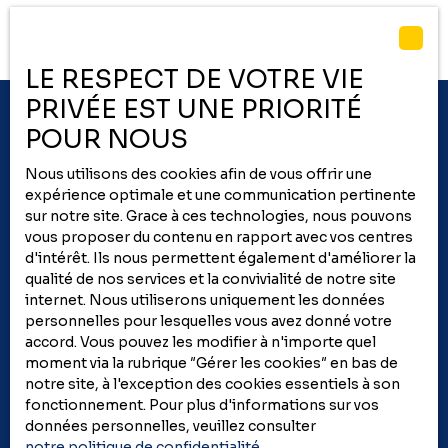
un cadre de vie rare et apaisant. La maison propose des
prestations de qualité avec : des chambres disposant
chacune de leur salle d’eau, garantissant confort et
LE RESPECT DE VOTRE VIE
intimitéune rénovation soignée aux finitions
élégantesune atmosphère chaleureuse et lumineuseÀ
PRIVÉE EST UNE PRIORITÉ
l’extérieur, vous profiterez d’un terrain de plus de 3 000
POUR NOUS
m² constructible, entièrement exploitable et piscinable,
idéal pour vos projets. Les amateurs de nature et
Nous utilisons des cookies afin de vous offrir une
d’équitation seront séduits par : un court de tennisdes
expérience optimale et une communication pertinente
écuriesune propriété parfaitement adaptée pour
sur notre site. Grace à ces technologies, nous pouvons
accueillir des chevauxLe grand bois et ses chemins, au
vous proposer du contenu en rapport avec vos centres
fond du jardin Située à seulement 15 minutes de Tarbes et
d'intérêt. Ils nous permettent également d'améliorer la
45 minutes de Pau, cette propriété combine calme
qualité de nos services et la convivialité de notre site
absolu et accessibilité. ✨ Un bien rare, idéal pour les
internet. Nous utiliserons uniquement les données
amoureux de nature, de grands espaces et de prestations
personnelles pour lesquelles vous avez donné votre
de qualité.
accord. Vous pouvez les modifier à n'importe quel
moment via la rubrique ″Gérer les cookies″ en bas de
notre site, à l'exception des cookies essentiels à son
Recevez une
évaluation
fonctionnement. Pour plus d'informations sur vos
données personnelles, veuillez consulter
précise
de votre bien
notre politique de confidentialité
.