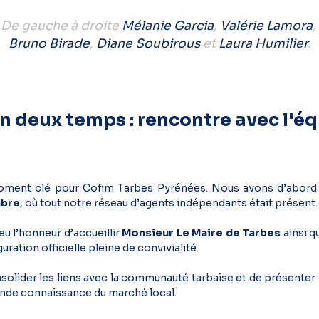
De gauche à droite
Mélanie Garcia
,
Valérie Lamora
,
Bruno Birade
,
Diane Soubirous
et
Laura Humilier
.
n deux temps :
rencontre avec l'é
ment clé pour Cofim Tarbes Pyrénées. Nous avons d’abord c
mbre
, où tout notre réseau d’agents indépendants était présent.
eu l’honneur d’accueillir
Monsieur Le Maire de Tarbes
ainsi q
uration officielle pleine de convivialité.
olider les liens avec la communauté tarbaise et de présenter
fonde connaissance du marché local.