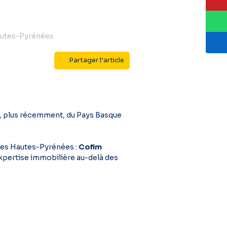
autes-Pyrénées
Partager l’article
t, plus récemment, du Pays Basque
 les Hautes-Pyrénées :
Cofim
expertise immobilière au-delà des