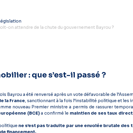
Législation
doit-on attendre de la chute du gouvernement Bayrou ?
ilier : que s’est-il passé ?
s Bayrou a été renversé après un vote défavorable de l’Assemb
de la France
, sanctionnant à la fois l’instabilité politique et le
mme nouveau Premier ministre a permis de rassurer temporair
européenne (BCE)
a confirmé le
maintien de ses taux direc
politique
ne s’est pas traduite par une envolée brutale des 
 de financement.