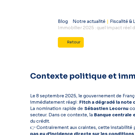
Blog
Notre actualité
|
Fiscalité & 
Immobilier 2025 : quel impact réel 
Retour
Contexte politique et immob
Le 8 septembre 2025, le gouvernement de Françoi
immédiatement réagi :
Fitch a dégradé la note 
La nomination rapide de
Sébastien Lecornu
co
secteur. Dans ce contexte, la
Banque centrale 
du crédit.
👉 Contrairement aux craintes, cette instabilité 
pas eu d’incidence directe sur les conditions