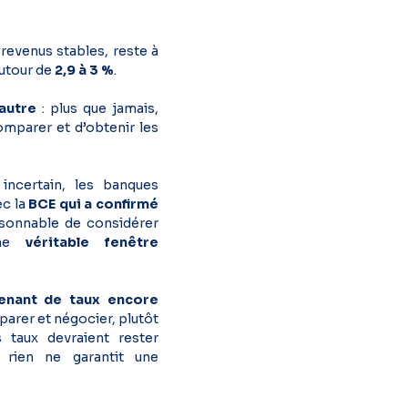
 revenus stables, reste à
autour de
2,9 à 3 %
.
’autre
: plus que jamais,
mparer et d’obtenir les
ncertain, les banques
ec la
BCE qui a confirmé
raisonnable de considérer
une
véritable fenêtre
tenant de taux encore
arer et négocier, plutôt
 taux devraient rester
 rien ne garantit une