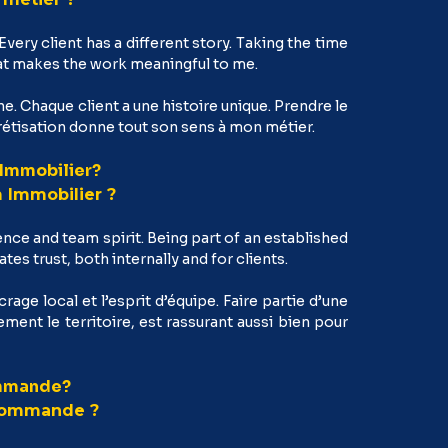
ery client has a different story. Taking the time
what makes the work meaningful to me.
ne. Chaque client a une histoire unique. Prendre le
étisation donne tout son sens à mon métier.
 Immobilier?
 Immobilier ?
ence and team spirit. Being part of an established
tes trust, both internally and for clients.
rage local et l’esprit d’équipe. Faire partie d’une
ment le territoire, est rassurant aussi bien pour
ommande?
acommande ?