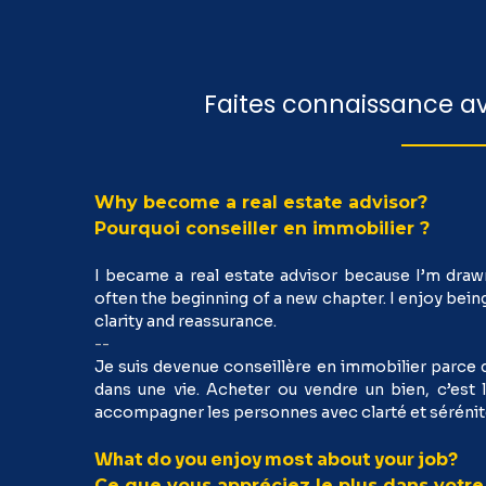
Faites connaissance a
Why become a real estate advisor?
Pourquoi conseiller en immobilier
?
I became a real estate advisor because I’m drawn 
often the beginning of a new chapter. I enjoy bei
clarity and reassurance.
--
Je suis devenue conseillère en immobilier parce q
dans une vie. Acheter ou vendre un bien, c’est 
accompagner les personnes avec clarté et sérénit
What do you enjoy most about your job?
C
e que vous appréciez le plus dans votre