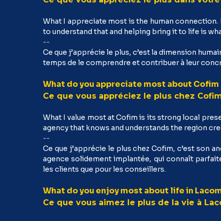
What I appreciate most is the human connection. Ev
to understand that and helping bring it to life is 
--
Ce que j’apprécie le plus, c’est la dimension humai
temps de le comprendre et contribuer à leur concr
What do you appreciate most about Cofim
Ce que vous appréciez le plus chez Cofim
What I value most at Cofim is its strong local pres
agency that knows and un
derstands the region crea
--
Ce que j’apprécie le plus chez Cofim, c’est son anc
agence solidement implantée, qui connaît parfaite
les clients que pour les conseillers.
What do you enjoy most about life in Lac
Ce que vous aimez le plus de la vie à L