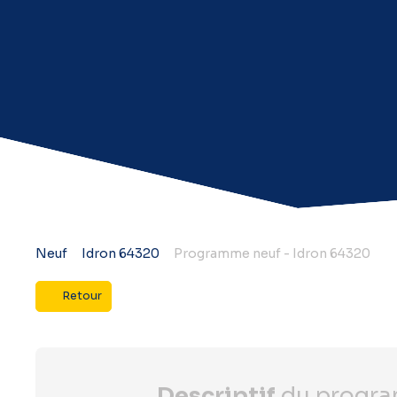
Neuf
Idron 64320
Programme neuf - Idron 64320
Retour
Descriptif
du progr