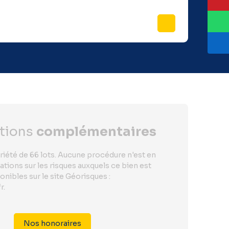
Prix
330 000
€
tions
complémentaires
iété de 66 lots. Aucune procédure n'est en
ations sur les risques auxquels ce bien est
nibles sur le site Géorisques :
r.
Nos honoraires