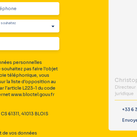
léphone
 souhaitez
onnées personnelles
ouhaitez pas faire l'objet
oie téléphonique, vous
ur la liste d'opposition au
Directeur 
 l'article L223-1 du code
juridique
ernet www.bloctel.gouv.fr
+33 6 3
, CS 61311, 41013 BLOIS
Envoye
nt de vos données