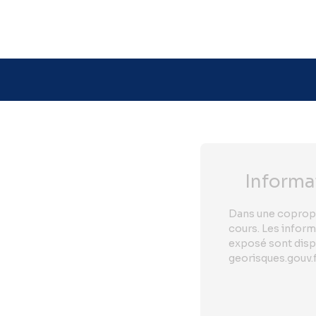
Étage
²
1
Informa
Dans une copropr
cours. Les inform
exposé sont dispo
georisques.gouv.f