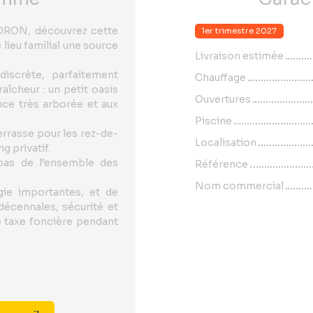
IDRON, découvrez cette
1er trimestre 2027
 lieu familial une source
Livraison estimée
discrète, parfaitement
Chauffage
aîcheur : un petit oasis
Ouvertures
ence très arborée et aux
Piscine
errasse pour les rez-de-
Localisation
g privatif.
 pas de l’ensemble des
Référence
Nom commercial
gie importantes, et de
décennales, sécurité et
e taxe foncière pendant