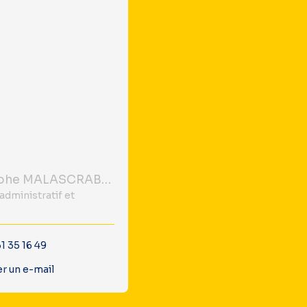
Christophe MALASCRABES
administratif et
1 35 16 49
r un e-mail