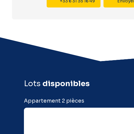
+33 6 31 35 16 49
Envoyer
Lots
disponibles
Appartement 2 pièces
Lot
Surface
B104
40.44 m²