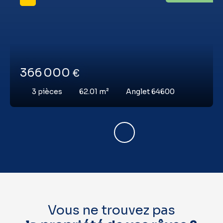
366 000
€
3
pièces
62.01
m²
Anglet 64600
Vous ne trouvez pas