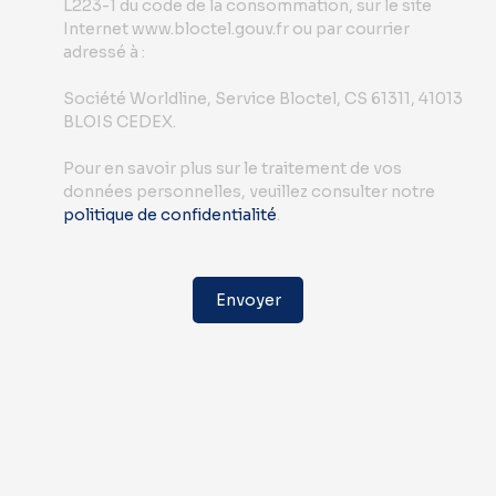
L223-1 du code de la consommation, sur le site
Internet www.bloctel.gouv.fr ou par courrier
adressé à :
Société Worldline, Service Bloctel, CS 61311, 41013
BLOIS CEDEX.
Pour en savoir plus sur le traitement de vos
données personnelles, veuillez consulter notre
politique de confidentialité
.
Envoyer