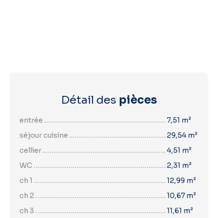
Détail des
pièces
entrée
7,51 m²
séjour cuisine
29,54 m²
cellier
4,51 m²
WC
2,31 m²
ch 1
12,99 m²
ch 2
10,67 m²
ch 3
11,61 m²