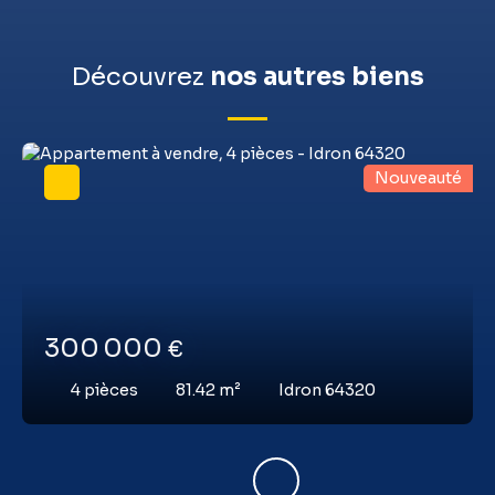
Découvrez
nos autres biens
Nouveauté
300 000
€
4
pièces
81.42
m²
Idron 64320