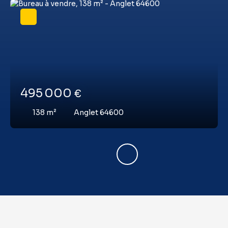
495 000
€
138
m²
Anglet 64600