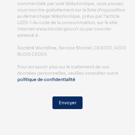
commerciale par voie téléphonique, vous pouvez
vous inscrire gratuitement sur la liste d'opposition
au démarchage téléphonique, prévu par l'article
L223-1 du code de la consommation, sur le site
Internet www.bloctel.gouv.fr ou par courrier
adressé à :
Société Worldline, Service Bloctel, CS 61311, 41013
BLOIS CEDEX.
Pour en savoir plus sur le traitement de vos
données personnelles, veuillez consulter notre
politique de confidentialité
.
Envoyer