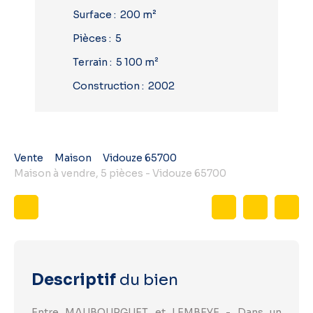
Surface
:
200
m²
Pièces
:
5
Terrain
:
5 100
m²
Construction
:
2002
Vente
Maison
Vidouze 65700
Maison à vendre, 5 pièces - Vidouze 65700
Descriptif
du bien
Entre MAUBOURGUET et LEMBEYE - Dans un