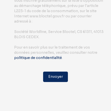
vous inscrire gratuitement sur la liste d'opposition
au démarchage téléphonique, prévu par l'article
L223-1 du code de la consommation, sur le site
Internet www.bloctel.gouv.fr ou par courrier
adressé à :
Société Worldline, Service Bloctel, CS 61311, 41013
BLOIS CEDEX.
Pour en savoir plus sur le traitement de vos
données personnelles, veuillez consulter notre
politique de confidentialité
.
Envoyer