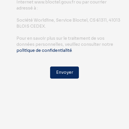
Internet www.bloctel.gouv.fr ou par courrier
adressé à :
Société Worldline, Service Bloctel, CS 61311, 41013
BLOIS CEDEX.
Pour en savoir plus sur le traitement de vos
données personnelles, veuillez consulter notre
politique de confidentialité
.
Envoyer