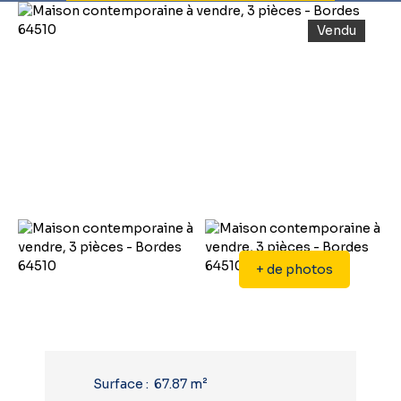
Vendu
+ de photos
Surface
:
67.87
m²