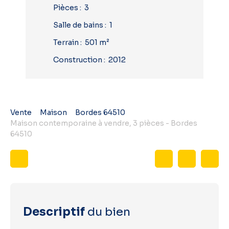
Pièces
:
3
Salle de bains
:
1
Terrain
:
501
m²
Construction
:
2012
Vente
Maison
Bordes 64510
Maison contemporaine à vendre, 3 pièces - Bordes
64510
Descriptif
du bien