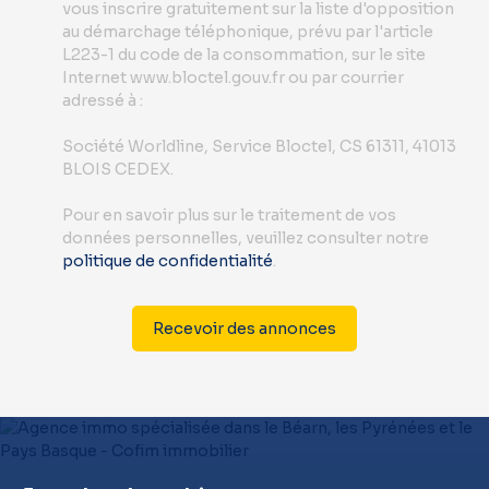
vous inscrire gratuitement sur la liste d'opposition
au démarchage téléphonique, prévu par l'article
L223-1 du code de la consommation, sur le site
Internet www.bloctel.gouv.fr ou par courrier
adressé à :
Société Worldline, Service Bloctel, CS 61311, 41013
BLOIS CEDEX.
Pour en savoir plus sur le traitement de vos
données personnelles, veuillez consulter notre
politique de confidentialité
.
Recevoir des annonces