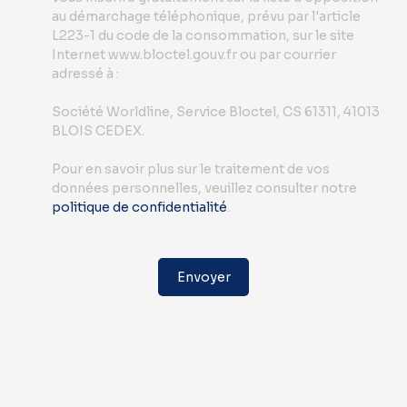
au démarchage téléphonique, prévu par l'article
L223-1 du code de la consommation, sur le site
Internet www.bloctel.gouv.fr ou par courrier
adressé à :
Société Worldline, Service Bloctel, CS 61311, 41013
BLOIS CEDEX.
Pour en savoir plus sur le traitement de vos
données personnelles, veuillez consulter notre
politique de confidentialité
.
Envoyer