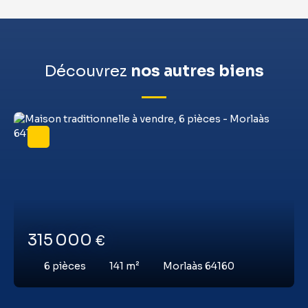
Découvrez
nos autres biens
315 000
€
6
pièces
141
m²
Morlaàs 64160