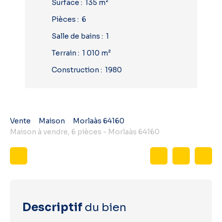
Surface
:
135
m²
Pièces
:
6
Salle de bains
:
1
Terrain
:
1 010
m²
Construction
:
1980
Vente
Maison
Morlaàs 64160
Maison à vendre, 6 pièces - Morlaàs 64160
Descriptif
du bien