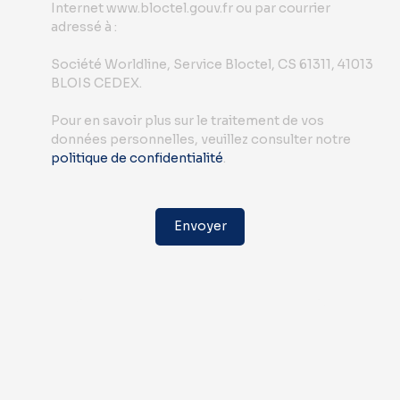
Internet www.bloctel.gouv.fr ou par courrier
adressé à :
Société Worldline, Service Bloctel, CS 61311, 41013
BLOIS CEDEX.
Pour en savoir plus sur le traitement de vos
données personnelles, veuillez consulter notre
politique de confidentialité
.
Envoyer