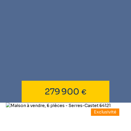
279 900
€
Exclusivité