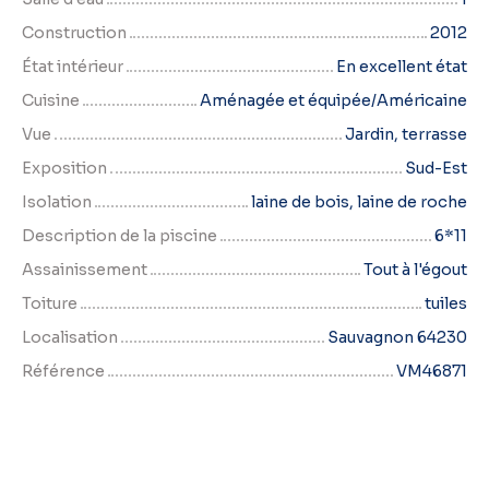
Construction
2012
État intérieur
En excellent état
Cuisine
Aménagée et équipée/Américaine
Vue
Jardin, terrasse
Exposition
Sud-Est
Isolation
laine de bois, laine de roche
Description de la piscine
6*11
Assainissement
Tout à l'égout
Toiture
tuiles
Localisation
Sauvagnon 64230
Référence
VM46871