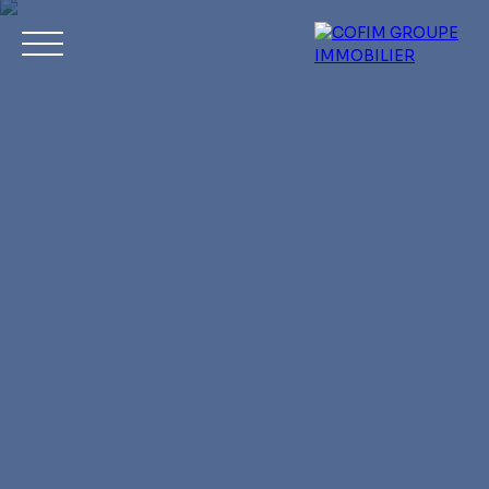
Acheter
Louer
Vendre
Investir
No
Estimation
Mon compte