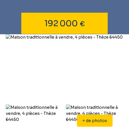
192 000
€
+ de photos