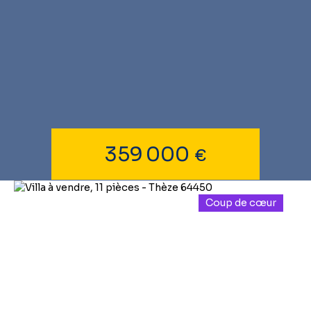
359 000
€
Coup de cœur