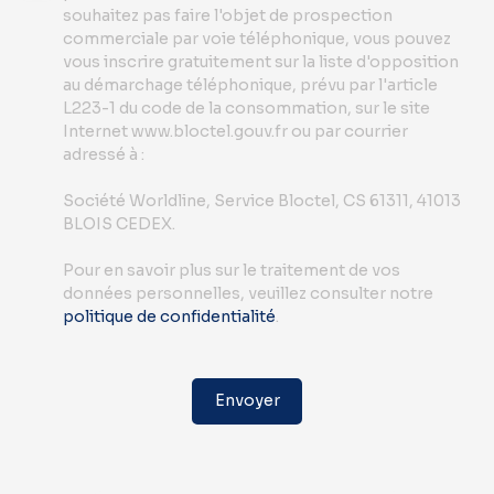
souhaitez pas faire l'objet de prospection
commerciale par voie téléphonique, vous pouvez
vous inscrire gratuitement sur la liste d'opposition
au démarchage téléphonique, prévu par l'article
L223-1 du code de la consommation, sur le site
Internet www.bloctel.gouv.fr ou par courrier
adressé à :
Société Worldline, Service Bloctel, CS 61311, 41013
BLOIS CEDEX.
Pour en savoir plus sur le traitement de vos
données personnelles, veuillez consulter notre
politique de confidentialité
.
Envoyer