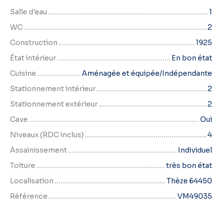
Salle d'eau
1
WC
2
Construction
1925
État intérieur
En bon état
Cuisine
Aménagée et équipée/Indépendante
Stationnement intérieur
2
Stationnement extérieur
2
Cave
Oui
Niveaux (RDC inclus)
4
Assainissement
Individuel
Toiture
très bon état
Localisation
Thèze 64450
Référence
VM49035