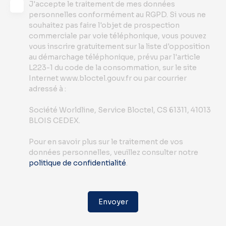
J'accepte le traitement de mes données
personnelles conformément au RGPD. Si vous ne
souhaitez pas faire l'objet de prospection
commerciale par voie téléphonique, vous pouvez
vous inscrire gratuitement sur la liste d'opposition
au démarchage téléphonique, prévu par l'article
L223-1 du code de la consommation, sur le site
Internet www.bloctel.gouv.fr ou par courrier
adressé à :
Société Worldline, Service Bloctel, CS 61311, 41013
BLOIS CEDEX.
Pour en savoir plus sur le traitement de vos
données personnelles, veuillez consulter notre
politique de confidentialité
.
Envoyer