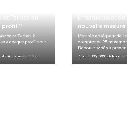
e et Tarbes en
Encadrement des 
profil ?
nouvelle mesure
yonne et Tarbes ?
L’entrée en vigueur de l
es à chaque profil pour
compter du 25 novembre
Découvrez dès à présent
,
Astuces pour acheter
Publié le 22/10/2024
Notre act