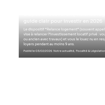
Dispositif Jeanbrun (“Relance loge
guide clair pour investir en 2026
Le dispositif “Relance logement” (souvent appel
vise à relancer l’investissement locatif privé : v
ou ancien avec travaux) et vous le louez nu en r
loyers pendant au moins 9 ans.
Publié le 03/02/2026
Notre actualité,
Fiscalité & Législatio