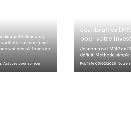
ment”) : le
Jeanbrun vs LMNP
é dispositif Jeanbrun)
pour votre invest
ous achetez un bien (neuf
espectant des plafonds de
Jeanbrun ou LMNP en 2026
déficit. Méthode simple 
n,
Astuces pour acheter
Publié le 03/02/2026
Notre ac