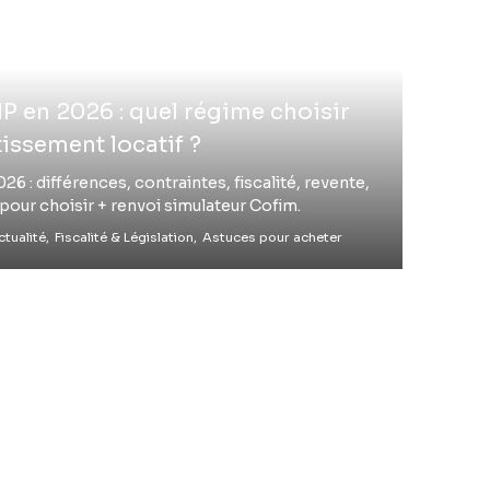
 en 2026 : quel régime choisir
issement locatif ?
 : différences, contraintes, fiscalité, revente,
pour choisir + renvoi simulateur Cofim.
tualité,
Fiscalité & Législation,
Astuces pour acheter