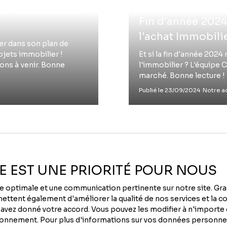
Fin d'année 2024
l'achat Immobili
er dans son plan de
ojets immobilier !
Et si la fin d'année 202
ons à venir. Bonne
l'immobilier ? L'équipe 
marché. Bonne lecture !
Publié le 23/09/2024
Notre ac
ÉE EST UNE PRIORITÉ POUR NOUS
nce optimale et une communication pertinente sur notre site. G
ttent également d'améliorer la qualité de nos services et la con
vez donné votre accord. Vous pouvez les modifier à n'importe q
tionnement. Pour plus d'informations sur vos données personnel